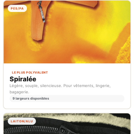
PES/PA
LE PLUS POLYVALENT
Spiralée
Légère, souple, silencieuse. Pour vêtements, lingerie,
bagagerie.
9 largeurs disponibles
LAITON/ALU