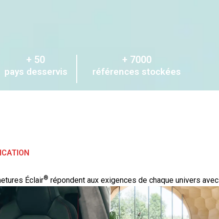
+ 
50
+ 
7000
pays desservis
références stockées
ICATION
®
etures Éclair
répondent aux exigences de chaque univers avec fi