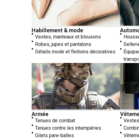
Habillement & mode
Automo
Vestes, manteaux et blousons
Housse
Robes, jupes et pantalons
Selleri
Détails mode et finitions décoratives
Équipe
transpo
Armée
Vêtemen
Tenues de combat
Vestes
Tenues contre les intempéries
Combin
Gilets pare-balles
Vêtemen